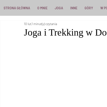
STRONA GŁÓWNA
O MNIE
JOGA
INNE
GÓRY
W P
10 lut
1 minut(y) czytania
Joga i Trekking w Do