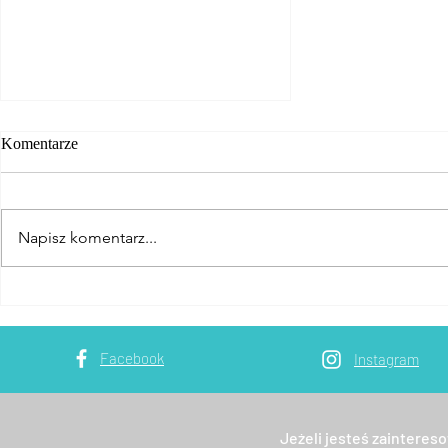
Komentarze
Napisz komentarz...
Kurs wspinaczki
wielowyciągowej na drogach
ubezpieczonych w Dolomitach
Facebook
Instagram
Jeżeli jesteś zainteres