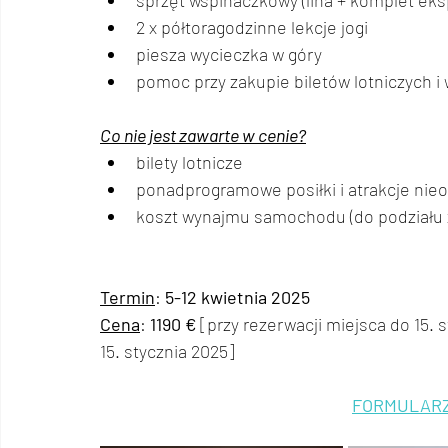
sprzęt wspinaczkowy (lina + komplet ek
2 x półtoragodzinne lekcje jogi
piesza wycieczka w góry
pomoc przy zakupie biletów lotniczych i 
Co nie jest zawarte w cenie?
bilety lotnicze
ponadprogramowe posiłki i atrakcje ni
koszt wynajmu samochodu (do podziału z
Termin
: 
5-12 kwietnia 2025
Cena
: 
1190 €
 [przy rezerwacji miejsca do 15. s
15. stycznia 2025] 
FORMULARZ