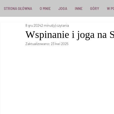
STRONA GŁÓWNA
O MNIE
JOGA
INNE
GÓRY
W P
8 gru 2024
2 minut(y) czytania
Wspinanie i joga na 
Zaktualizowano:
23 kwi 2025