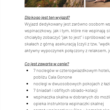
Dla kogo jest ten wyjazd?
Wyjazd dedykowany jest zarówno osobom wspi
wspinaczkowy, jak i tym, które nie wspinają s
chciałyby zobaczyć "jak to jest" i spróbować
skałach z górną asekuracją (czyli z tzw. "wędk
aktywny wypoczynek połączony z relaksem, jo
Co jest zawarte w cenie?
7 noclegów w czterogwiazdkowym hotelu 
pobliżu Cala Gonone
noclegi w dwuosobowych pokojach z łaz
7 śniadań i obfitych obiado-kolacji 
wspinaczka skalna w dobranych do możl
opieka instruktora wspinaczki skalnej