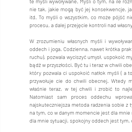
te myśli wywoływane. Myśli o tym, na ile r
nie tak, jakie mogą być jej konsekwencje, j
itd. To myśli o wszystkim, co może pójść ni
procesu, a dalej przejęcie kontroli nad włas
W zrozumieniu własnych myśli i wywoływa
oddech i joga. Codzienna, nawet krótka prakty
ruchu), pozwala wyciszyć umysł, uspokoić my
bądź w przyszłości. Być tu i teraz w chwili obe
który pozwala ci uspokoić natłok myśli ( a t
przywołuje cie do chwili obecnej. Wtedy 
właśnie teraz, w tej chwili i zrobić to najl
Natomiast sam proces oddechu wprowad
najskuteczniejsza metoda radzenia sobie z t
na tym, co w danym momencie jest dla mnie naj
dla mnie sytuacji, spokojny oddech jest tym,