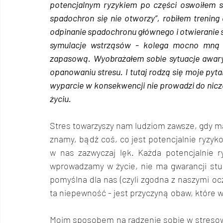
potencjalnym ryzykiem po części oswoiłem się
spadochron się nie otworzy”, robiłem trening
odpinanie spadochronu głównego i otwieranie 
symulacje wstrząsów - kolega mocno mną b
zapasową. Wyobrażałem sobie sytuacje awaryj
opanowaniu stresu. I tutaj rodzą się moje pytan
wyparcie w konsekwencji nie prowadzi do niczeg
życiu.
Stres towarzyszy nam ludziom zawsze, gdy m
znamy, bądź coś, co jest potencjalnie ryzyko
w nas zazwyczaj lęk. Każda potencjalnie r
wprowadzamy w życie, nie ma gwarancji stu
pomyślna dla nas (czyli zgodna z naszymi ocz
ta niepewność - jest przyczyną obaw, które w
Moim sposobem na radzenie sobie w stresowy