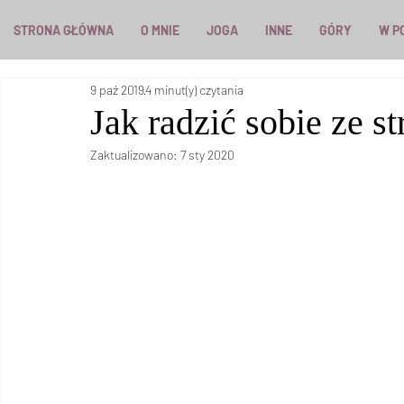
STRONA GŁÓWNA
O MNIE
JOGA
INNE
GÓRY
W P
9 paź 2019
4 minut(y) czytania
Jak radzić sobie ze s
Zaktualizowano:
7 sty 2020