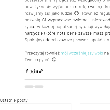
odważyłeś się wyjść poza strefę swojego ko
rozwijamy się jako ludzie.🙂  Również regu
pozwolą Ci wypracować świetne i niezawodn
życiu, w każdej napotkanej sytuacji wywołu
narzędzie (które nota bene zawsze masz przy
Spokojny oddech zawsze przywoła spokój do T
Przeczytaj również 
mój wcześniejszy wpis
 na
Twoich pytań. 🙂
Ostatnie posty