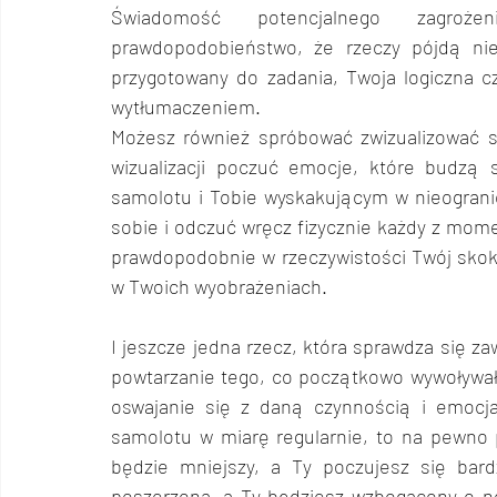
Świadomość potencjalnego zagrożen
prawdopodobieństwo, że rzeczy pójdą nie
przygotowany do zadania, Twoja logiczna cz
wytłumaczeniem.
Możesz również spróbować zwizualizować s
wizualizacji poczuć emocje, które budzą 
samolotu i Tobie wyskakującym w nieogranic
sobie i odczuć wręcz fizycznie każdy z mome
prawdopodobnie w rzeczywistości Twój skok b
w Twoich wyobrażeniach.
I jeszcze jedna rzecz, która sprawdza się z
powtarzanie tego, co początkowo wywoływało
oswajanie się z daną czynnością i emocjam
samolotu w miarę regularnie, to na pewno 
będzie mniejszy, a Ty poczujesz się bard
poszerzona, a Ty będziesz wzbogacony o n