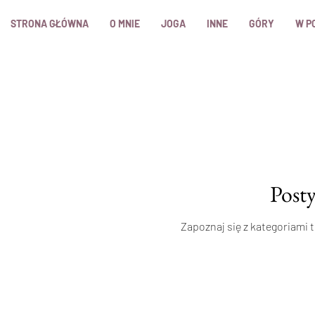
STRONA GŁÓWNA
O MNIE
JOGA
INNE
GÓRY
W P
Posty
Zapoznaj się z kategoriami 